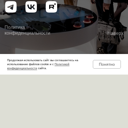
Политика
конфиденциальности
Наверх
Продолжая использовать сайт вы соглашаетесь на
Понятно
использование файлов cookie и с
Политикой
OOO «Аскрин» ©2026. Все права защищены
конфиденциальности
сайта.