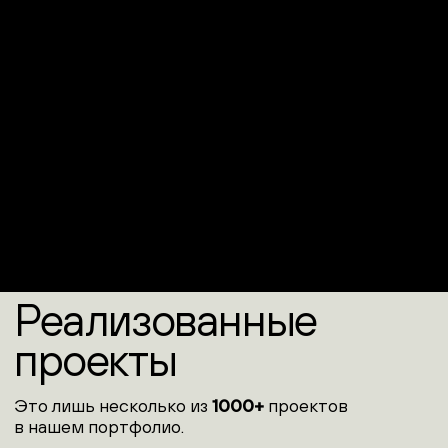
Наконец, дизайн выставочных стендов и оформление стендов
для выставок всегда учитывают логистику: быструю сборку/
демонтаж, компактность при перевозке, многократное
использование и соответствие техническим требованиям
выставочного центра.
Когда дизайн и оформление работают в унисон, стенд
становится не просто объектом, а историей, которую хочется
услышать. Доверьте создание вашего выставочного
пространства профессионалам — и ваш бренд заговорит с
аудиторией на языке визуального впечатления.
Водная академия
Мультимедиа интеграция