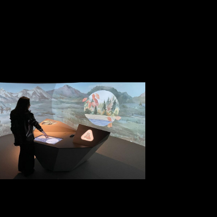
контакте.
Дизайн выставочных стендов начинается с анализа целей
участия: презентация нового продукта, поиск дилеров,
укрепление имиджа или генерация лидов. От этого зависит
концепция — минималистичная и технологичная,
эмоциональная и яркая или роскошная и премиальная.
Далее разрабатывается архитектурное решение: форма,
масштаб, высота, материалы, свет и графика. Современный