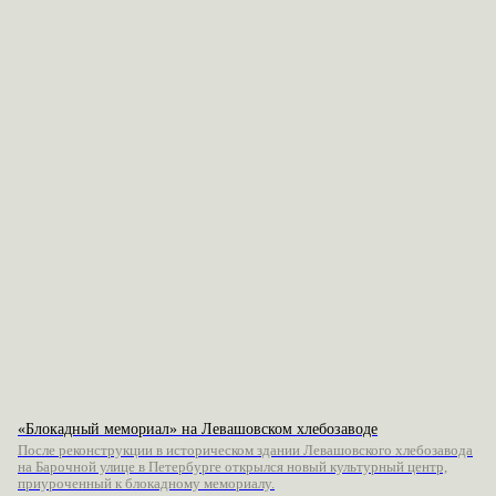
«Блокадный мемориал» на Левашовском хлебозаводе
После реконструкции в историческом здании Левашовского хлебозавода
на Барочной улице в Петербурге открылся новый культурный центр,
приуроченный к блокадному мемориалу.